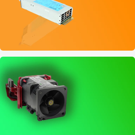
پاور سرور PSU
مشاهده جزئیات