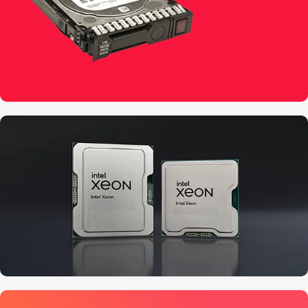
هارد های HDD
مشاهده جزئیات
CPU اینتل