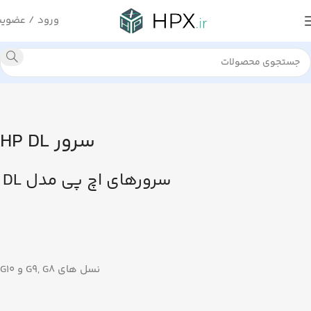
ورود / عضوی
سرور HP DL
سرورهای اچ پی مدل DL
نسل های G9, G8 و G10