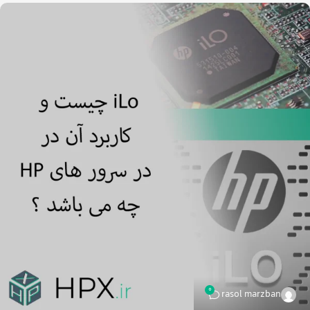
0
rasol marzban