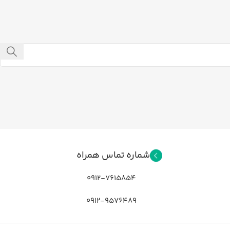
شماره تماس همراه
0912-7615854
0912-9576489