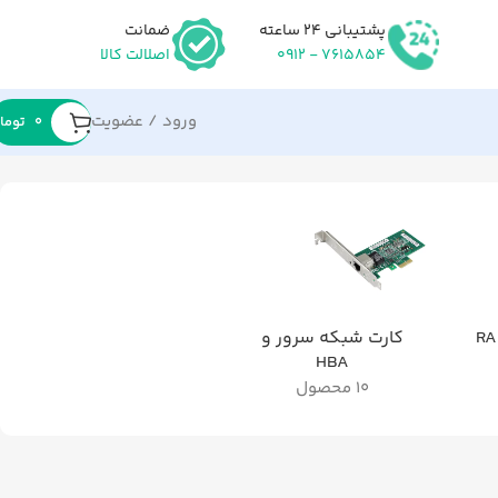
پشتیبانی 24 ساعته
ضمانت
7615854 - 0912
اصلالت کالا
ورود / عضویت
۰
توما
کارت شبکه سرور و
HBA
10 محصول