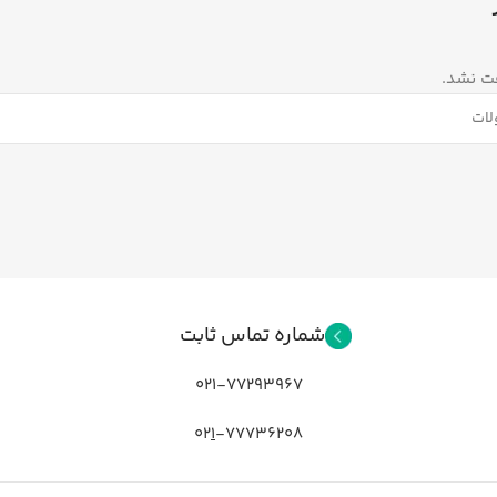
ت نشد.
شماره تماس ثابت
021-77293967
02
1
-77736208