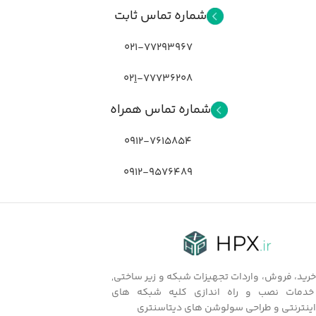
شماره تماس ثابت
021-77293967
02
1
-77736208
شماره تماس همراه
0912-7615854
0912-9576489
خرید، فروش، واردات تجهیزات شبکه و زیر ساختی,
خدمات نصب و راه اندازی کلیه شبکه های
اینترنتی و طراحی سولوشن های دیتاسنتری