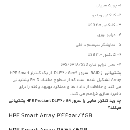
1- پورت سریال
2- کانکتور ویدیو
3- کانکتور USB 2.0
4- درایو نوری
5- نمایشگر سیستم داخلی
6- کانکتور USB 3.0
7- محل درایو های SAS/SATA/SSD
پشتیبانی از RAID:
سرور DL360 Gen9 از یک کنترلر HPE Smart
Array تشکیل شده است که از سطوح مختلف RAID پشتیبانی
می کند و حفاظت از داده ها و عملکرد بهبود یافته را برای
ذخیره سازی فراهم می کند.
چه رید کنترلر هایی را سرور HPE ProLiant DL360 G9 پشتیبانی
میکند؟
HPE Smart Array P440ar/2GB