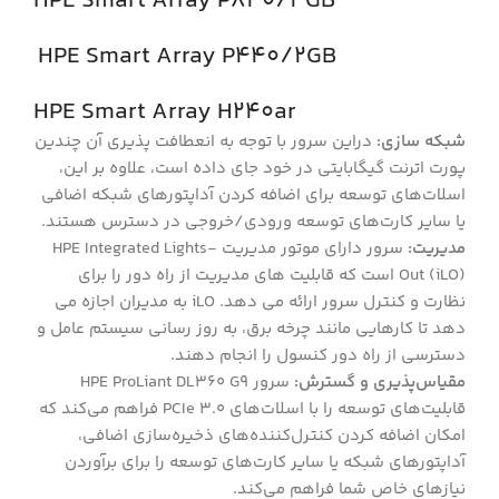
HPE Smart Array P840/4GB
HPE Smart Array P440/2GB
HPE Smart Array H240ar
شبکه سازی:
دراین سرور با توجه به انعطافت پذیری آن چندین
پورت اترنت گیگابایتی در خود جای داده است، علاوه بر این،
اسلات‌های توسعه برای اضافه کردن آداپتورهای شبکه اضافی
یا سایر کارت‌های توسعه ورودی/خروجی در دسترس هستند.
مدیریت:
سرور دارای موتور مدیریت HPE Integrated Lights-
Out (iLO) است که قابلیت های مدیریت از راه دور را برای
نظارت و کنترل سرور ارائه می دهد. iLO به مدیران اجازه می
دهد تا کارهایی مانند چرخه برق، به روز رسانی سیستم عامل و
دسترسی از راه دور کنسول را انجام دهند.
مقیاس‌پذیری و گسترش:
سرور HPE ProLiant DL360 G9
قابلیت‌های توسعه را با اسلات‌های PCIe 3.0 فراهم می‌کند که
امکان اضافه کردن کنترل‌کننده‌های ذخیره‌سازی اضافی،
آداپتورهای شبکه یا سایر کارت‌های توسعه را برای برآوردن
نیازهای خاص شما فراهم می‌کند.