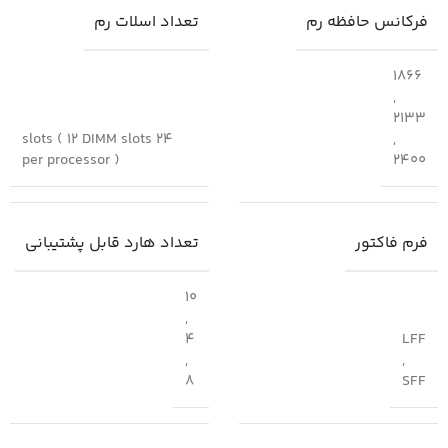
فرکانس حافظه رم
تعداد اسلات رم
1866
,
2133
24 slots ( 12 DIMM slots
,
per processor )
2400
فرم فاکتور
تعداد هارد قابل پشتیبانی
10
,
4
LFF
,
,
8
SFF