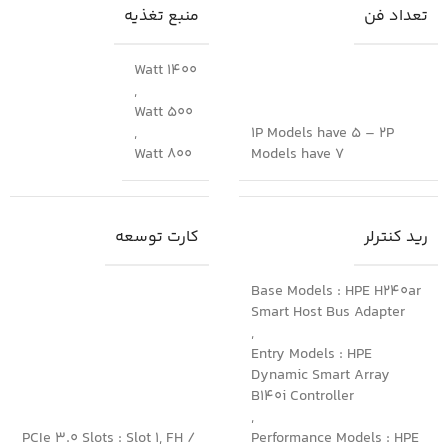
تعداد فن
منبع تغذیه
1400 Watt
,
500 Watt
,
1P Models have 5 – 2P
800 Watt
Models have 7
رید کنترلر
کارت توسعه
Base Models : HPE H240ar
Smart Host Bus Adapter
,
Entry Models : HPE
Dynamic Smart Array
B140i Controller
,
PCIe 3.0 Slots : Slot 1, FH /
Performance Models : HPE