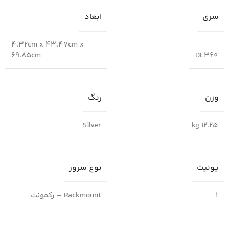
سری
ابعاد
4.32cm x 43.47cm x
69.85cm
DL360
وزن
رنگ
Silver
12.25 kg
یونیت
نوع سرور
1
Rackmount – رکمونت