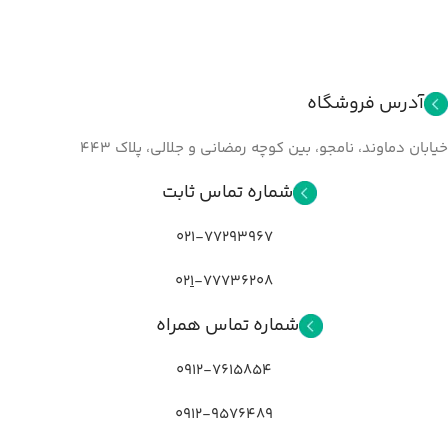
آدرس فروشگاه
خیابان دماوند، نامجو، بین کوچه رمضانی و جلالي، پلاک ۴۴۳
شماره تماس ثابت
021-77293967
02
1
-77736208
شماره تماس همراه
0912-7615854
0912-9576489