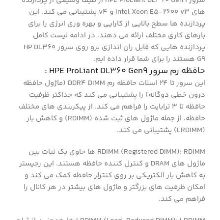
سرور HPE ProLiant DL360 Gen9 از طیف وسیعی از پردازنده
های Intel Xeon E5-2600 v3 و v4 پشتیبانی می کند. این
پردازنده ها سطح بالایی از کارایی و بهره وری انرژی را برای
بارهای کاری مختلف ارائه می دهند. در ادامه لیست کامل
پردازنده هایی که قابل ران اندازی برو روی سرور HP DL360
G9 هستند را برای شما قرار داده ایم.
حافظه رم سرور HPE ProLiant DL360 Gen9 :
این سرور تا 24 اسلات حافظه رم DDR4 DIMM (ماژول حافظه
درون خطی دوگانه) را پشتیبانی می کند که حداکثر ظرفیت
حافظه تا 3 ترابایت را فراهم می کند. از پیکربندی های مختلف
حافظه، از جمله ماژول های ثبت شده (RDIMM) و کاهش بار
(LRDIMM) پشتیبانی می کند.
RDIMM (Registered DIMM): RDIMM ها حاوی یک ثبات بین
ماژول های DRAM و کنترل کننده حافظه هستند. این رجیستر
به کاهش بار الکتریکی بر روی کنترلر حافظه کمک می کند و
امکان ظرفیت های بزرگتر و ماژول های بیشتر در هر کانال را
فراهم می کند.