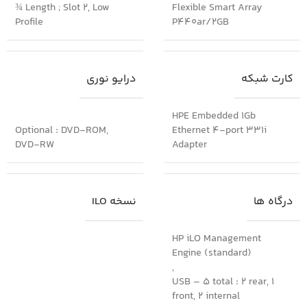
¾ Length ; Slot 2, Low
Flexible Smart Array
Profile
P440ar/2GB
کارت شبکه
درایو نوری
HPE Embedded 1Gb
Optional : DVD-ROM,
Ethernet 4-port 331i
DVD-RW
Adapter
درگاه ها
نسخه ILO
HP iLO Management
Engine (standard)
,
USB – 5 total : 2 rear, 1
front, 2 internal