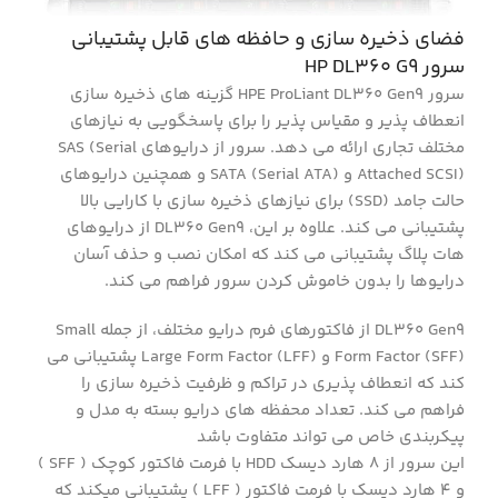
فضای ذخیره سازی و حافظه های قابل پشتیبانی
سرور HP DL360 G9
سرور HPE ProLiant DL360 Gen9 گزینه های ذخیره سازی
انعطاف پذیر و مقیاس پذیر را برای پاسخگویی به نیازهای
مختلف تجاری ارائه می دهد. سرور از درایوهای SAS (Serial
Attached SCSI) و SATA (Serial ATA) و همچنین درایوهای
حالت جامد (SSD) برای نیازهای ذخیره سازی با کارایی بالا
پشتیبانی می کند. علاوه بر این، DL360 Gen9 از درایوهای
هات پلاگ پشتیبانی می کند که امکان نصب و حذف آسان
درایوها را بدون خاموش کردن سرور فراهم می کند.
DL360 Gen9 از فاکتورهای فرم درایو مختلف، از جمله Small
Form Factor (SFF) و Large Form Factor (LFF) پشتیبانی می
کند که انعطاف پذیری در تراکم و ظرفیت ذخیره سازی را
فراهم می کند. تعداد محفظه های درایو بسته به مدل و
پیکربندی خاص می تواند متفاوت باشد
این سرور از ۸ هارد دیسک HDD با فرمت فاکتور کوچک ( SFF )
و ۴ هارد دیسک با فرمت فاکتور ( LFF ) پشتیبانی میکند که