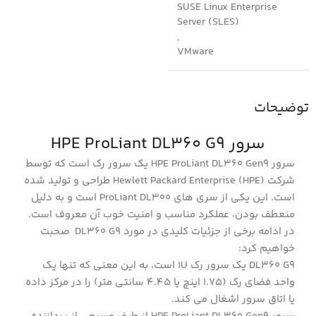
SUSE Linux Enterprise
Server (SLES)
,
VMware
توضیحات
سرور HPE ProLiant DL360 G9
سرور HPE ProLiant DL360 Gen9 یک سرور رک است که توسط
شرکت Hewlett Packard Enterprise (HPE) طراحی و تولید شده
است. این یکی از سری های ProLiant DL300 است و به دلیل
منعطف بودن، عملکرد مناسب و امنیت خوب آن معروف است.
در ادامه برخی از جزئیات کلیدی در مورد DL360 G9 صحبت
خواهیم کرد:
DL360 G9 یک سرور رک 1U است، به این معنی که تنها یک
واحد فضای رک (1.75 اینچ یا 4.45 سانتی متر) را در مرکز داده
یا اتاق سرور اشغال می کند.