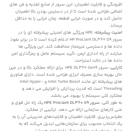
افزونگی و قابلیت اطمینان: این سرور از منابع تغذیه و فن های
اضافی طراحی شده است تا از در دسترس بودن بالا اطمینان
حاصل کند و در صورت خرابی قطعه، زمان خرابی را به حداقل
برساند.
امنیت پیشرفته:
HPE ویژگی های امنیتی پیشرفته ای را در
سرور HP ProLiant DL360 G9 ادغام کرده است تا در برابر نفوذ
داده ها و دسترسی غیرمجاز محافظت کند. این ویژگی ها
عبارتند از راه اندازی ایمن، تأیید سیستم عامل و رمزگذاری امن
داده ها در حالت استراحت.
کارایی:
سرور HPE DL360 Gen9 برای ارائه عملکرد بالا و در عین
حال بهینه سازی مصرف انرژی طراحی شده است. دارای فناوری
های پیشرفته ای مانند Intel Turbo Boost و Intel Hyper-
Threading است که قدرت پردازش را افزایش می دهد و
عملکرد کلی سیستم را بهبود می بخشد.
به طور کلی،
سرور HPE ProLiant DL360 G9
یک راه حل قوی و
غنی کارهای سازمانی ارائه می دهد. ترکیبی از عملکرد،
مقیاس‌پذیری، قابلیت اطمینان و قابلیت‌های مدیریتی آن را به
یک انتخاب محبوب برای سازمان‌هایی تبدیل می‌کند که به
دنبال بهینه‌سازی عملیات مرکز داده خود هستند.