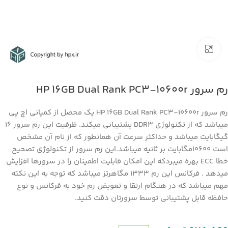
بزرگنمایی تصویر
رم سرور HP 16GB Dual Rank PC3-10600r
رم سرور HP 16GB Dual Rank PC3-10600r یک محصل از کمپانی اچ پی
میباشد که از تکنولوژی DDR3 پشتیبانی میکند. ظرفیت این رم سرور ۱۶
گیگابایت میباشد و حداکثر سرعت آن همانطور که از نام آن مشخص
است ۱۰۶۰۰مگابایت بر ثانیه میباشد.این رم سرور از تکنولوژی تصحیح
خطا ECC بهره میبردکه این امکان قابلیت اطمینان را در سرورها افزایش
میدهد . فرکانس این رم ۱۳۳۳ مگاهرتز میباشد که توجه به این نکته
مهم میباشد که در هنگام ارتقا و تعویض رم خود به فرکانس و نوع
حافظه قابل پشتیبانی توسط سرورتان دقت کنید.