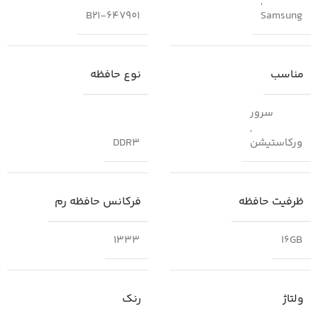
,
647901-B21
Samsung
مناسب
نوع حافظه
سرور
,
ورکاستیشن
DDR3
ظرفیت حافظه
فرکانس حافظه رم
1333
16GB
ولتاژ
رنک