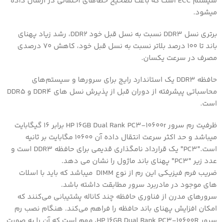
سیستم ECC است که باعث تصحیح خطاهای احتمالی در ارسال داده
میشود.
برتری نسل DDR3 نسبت به نسل قبل خود DDR2، رشد زیاد پهنای
باند تا ۱۰۰ درصد بلاتر نسبت به نسل قبل خود، کاهش ۷۰ درصدی
مصرف در سرعت یکسان.
حافظه DDR3 یک استاندارد رایج برای سرورها و سیستم‌های
محاسباتی پیشرفته از دوران قبل از پذیرش نسل های DDR4 و DDR5
است.
ظرفیت رم سرور HP 16GB Dual Rank PC3-10600r برابر ۱۶ گیگابایت
میباشد و حد اکثر سرعت انتقال داده آن ۱۰۶۰۰ مگابایت بر ثانیه
است."PC3" یک قرارداد نامگذاری قدیمی برای حافظه DDR3 است و
عدد زیر "PC3" پهنای باند ماژول را نشان می دهد.
ضریب فرم فیزیکی این رم از نوع DIMM میباشد که باید با اسلات
های موجود در مادربرد سرور مطابقت داشته باشد.
سرورهای مدرن از فناوری حافظه چند کاناله پشتیبانی می‌کنند که
امکان افزایش پهنای باند حافظه را فراهم می‌کند. هنگام نصب رم
سرور HP 16GB Dual Rank PC3-10600R، مهم است که آن را به صورت