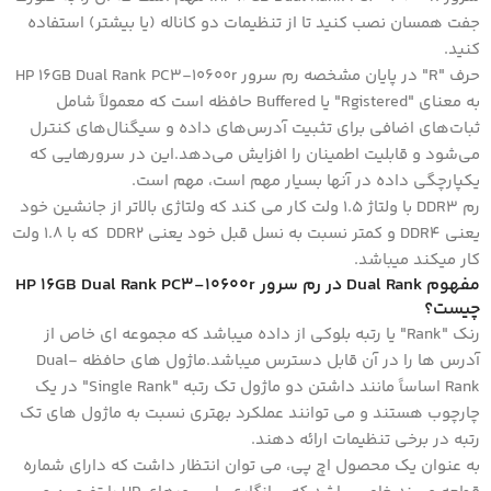
جفت همسان نصب کنید تا از تنظیمات دو کاناله (یا بیشتر) استفاده
کنید.
حرف "R" در پایان مشخصه رم سرور HP 16GB Dual Rank PC3-10600r
به معنای "Rgistered" یا Buffered حافظه است که معمولاً شامل
ثبات‌های اضافی برای تثبیت آدرس‌های داده و سیگنال‌های کنترل
می‌شود و قابلیت اطمینان را افزایش می‌دهد.این در سرورهایی که
یکپارچگی داده در آنها بسیار مهم است، مهم است.
رم DDR3 با ولتاژ 1.5 ولت کار می کند که ولتاژی بالاتر از جانشین خود
یعنی DDR4 و کمتر نسبت به نسل قبل خود یعنی DDR2 که با ۱.۸ ولت
کار میکند میباشد.
مفهوم Dual Rank در رم سرور HP 16GB Dual Rank PC3-10600r
چیست؟
رنک "Rank" یا رتبه بلوکی از داده میباشد که مجموعه ای خاص از
آدرس ها را در آن قابل دسترس میباشد.ماژول های حافظه Dual-
Rank اساساً مانند داشتن دو ماژول تک رتبه "Single Rank" در یک
چارچوب هستند و می توانند عملکرد بهتری نسبت به ماژول های تک
رتبه در برخی تنظیمات ارائه دهند.
به عنوان یک محصول اچ پی، می توان انتظار داشت که دارای شماره