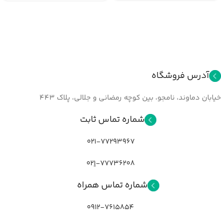
آدرس فروشگاه
خیابان دماوند، نامجو، بین کوچه رمضانی و جلالي، پلاک ۴۴۳
شماره تماس ثابت
021-77293967
02
1
-77736208
شماره تماس همراه
0912-7615854