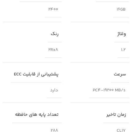
2400
16GB
ولتاژ
رنک
2Rx8
1.2
سرعت
پشتیبانی از قابلیت ECC
PC4-19200 MB/s
دارد
زمان تاخیر
تعداد پایه های حافظه
288
CL17