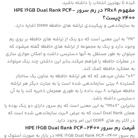
کرده تا بهترین انتخاب را داشته باشید.
مفهوم 2Rx8 در رم سرور HPE 16GB Dual Rank PC4-
2400 چیست؟
به سازماندهی و پیکربندی تراشه های حافظه DIMM اشاره دارد.
"2R" به این معنی است که دو رنک از تراشه های حافظه بر روی رم
وجود دارد و رنک به مجموعه از تراشه های حافظه گفته میشود که
میتوان به طور مستقل به آنها دسترسی داشت و امکان موازی سازی
در عملیات حافظه را فراهم میکند.بنابر این داشتن چند رنک میتواند
به عملکرد حافظه کمک کند.
"x8" نشان میدهد که که هر تراشه حافظه به عناون یک ساختار
گسترده ۸ بیتی سازماندهی شده است یا به عبارت دیگر هر تراشه
حافظه میتواند ۸ بیت داده را به طوری همزمان ذخیره کند یا به آن
دسترسی داشته باشد.
بنابراین "2Rx8" به این معنی است که رم سرور دارای دو رنک بوده یا
همان Dual Rank است که به عرض ۸بیت سازماندهی شده است که
در اکثر رم های DDR4 این امر وجود دارد.
قیمت رم سرور HPE 16GB Dual Rank PC4-2400
رم سرور HPE 16GB Dual Rank PC4-2400 در بازار به صورت استوک و