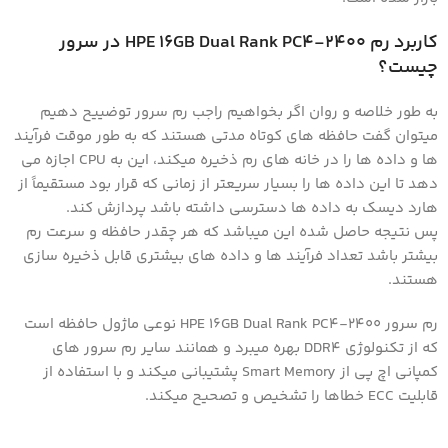
کاربرد
رم HPE 16GB Dual Rank PC4-2400
در سرور
چیست؟
به طور خلاصه و روان اگر بخواهیم راجب رم سرور توضییح دهیم
میتوان گفت حافظه های کوتاه مدتی هستند که به طور موقت فرآیند
ها و داده ها را در خانه های رم ذخیره میکند، این به CPU اجازه می
دهد تا این داده ها را بسیار سریعتر از زمانی که قرار بود مستقیماً از
هارد دیسک به داده ها دسترسی داشته باشد پردازش کند.
پس نتیجه حاصل شده این میباشد که هر چقدر حافظه و سرعت رم
بیشتر باشد تعداد فرآیند ها و داده های بیشتری قابل ذخیره سازی
هستند.
رم سرور HPE 16GB Dual Rank PC4-2400 نوعی ماژول حافظه است
که از تکنولوژی DDR4 بهره میبرد و همانند سایر رم سرور های
کمپانی اچ پی از Smart Memory پشتیبانی میکند و با استفاده از
قابلیت ECC خطاها را تشخیص و تصحیح میکند.