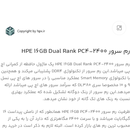
بزرگنمایی تصویر
رم سرور HPE 16GB Dual Rank PC4-2400
رم سرور HPE 16GB Dual Rank PC4-2400 یک ماژول حافظه از کمپانی اچ
پی میباشد.این رم سرور از تکنولوژی DDR4 پشتیبانی میکند و همچنین
با تکنولوژی Smart Memory عملکرد مناسبی را در سرور های اچ پی نسل
۹ و ۱۰ مخصوصا سری DL380 که سرآمد سرور های اچ پی میباشد ارائه
میدهد.این رم سرور از رنک دوگانه تشکیل شده که عملکرد بهتری
نسبت به رنک های تک گانه از خود نشان میدهد.
ظرفیت رم سرور HPE 16GB PC4-2400 همانطور که از نامش پیداست ۱۶
گیگابایت میباشد و با سرعت ۲۴۰۰ مگاهرتزی که دارد آن را به یکی از
محبوب ترین رم های بازار کرده است، البته لازم به ذکر است در خرید رم