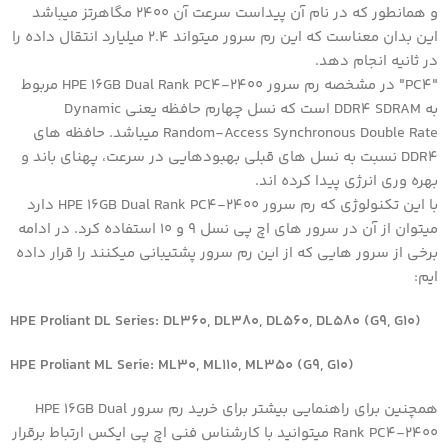
و همانطور که در نام آن پیداست سرعت آن ۲۴۰۰ مگاهرتز میباشد
این بدان معناست که این رم سرور میتواند ۲.۴ میلیارد انتقال داده را
در ثانیه انجام دهد.
"PC4" در مشخصه رم سرور HPE 16GB Dual Rank PC4-2400 مربوط
به DDR4 SDRAM است که نسل چهارم حافظه یعنی Dynamic
Random-Access Synchronous Double Rate میباشد. حافظه های
DDR4 نسبت به نسل های قبلی بهبودهایی در سرعت، پهنای باند و
بهره وری انرژی پیدا کرده اند.
با این تکنولوژي که رم سرور HPE 16GB Dual Rank PC4-2400 دارد
میتوان از آن در سرور های اچ پی نسل ۹ و ۱۰ استفاده کرد. در ادامه
برخی از سرور هایی که از این رم سرور پشتیبانی میکنند را قرار داده
ایم:
HPE Proliant DL Series: DL360, DL380, DL560, DL580 (G9, G10)
HPE Proliant ML Serie: ML30, ML110, ML350 (G9, G10)
همچنین برای راهنمایی بیشتر برای خرید رم سرور HPE 16GB Dual
Rank PC4-2400 میتوانید با کارشناس فنی اچ پی ایکس ارتباط برقرار