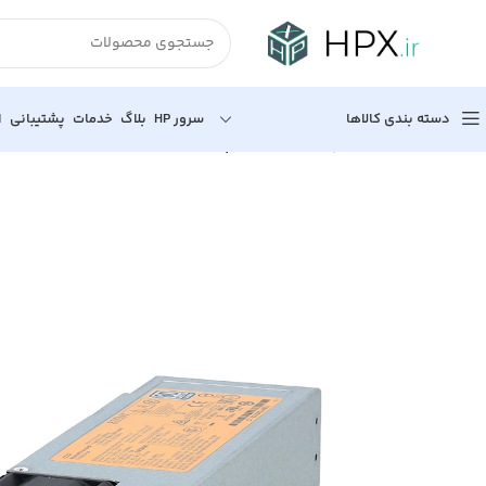
دسته بندی کالاها
سرور HP
بلاگ
خدمات
پشتیبانی
ا
خانه
قطعات سرور
پاور سرور PSU
پاور سرور HPE 800 Watt