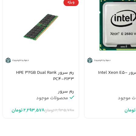
ویژه
پردازنده سرور Intel Xeon E5-
رم سرور HPE 32GB Dual Rank
PC4-2133
رم سرور
ت موجود
محصولات موجود
تومان
۲,۲۹۳,۵۷۸
تومان
۲,۹۳۵,۷۸۰
تومان