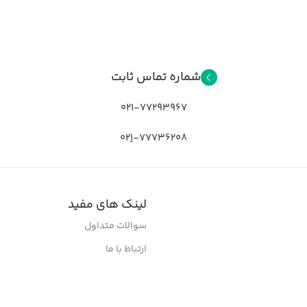
شماره تماس ثابت
021-77293967
02
1
-77736208
لینک های مفید
سوالات متداول
ارتباط با ما