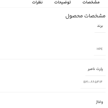
مشخصات
توضیحات
نظرات
مشخصات محصول
برند
HPE
پارت نامبر
865414-B21
ولتاژ