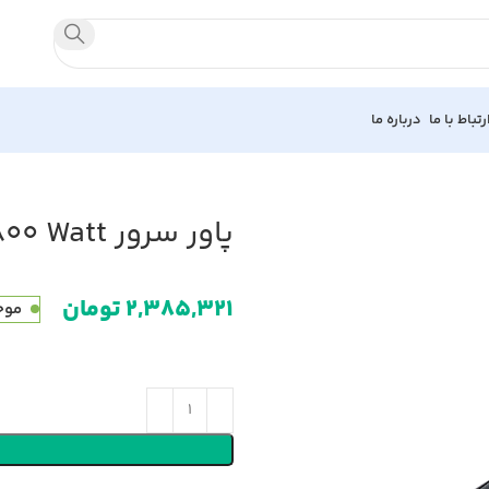
رتباط با ما
درباره ما
پاور سرور HPE 800 Watt
تومان
موج