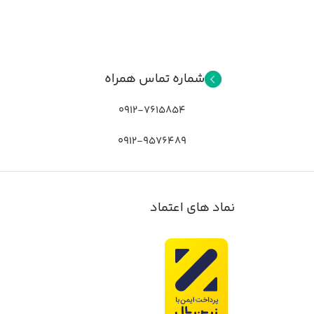
شماره تماس همراه
0912-7615854
0912-9576489
نماد های اعتماد