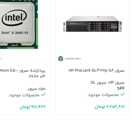
سرور HP ProLiant DL380p G8
پردازنده سرور n E5
2680 v3
سرور HP
,
سرور DL
SFF
cpu سرور
محصولات موجود
محصولات موجود
تومان
تومان