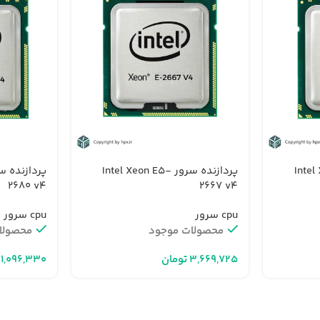
Intel Xeo-
پردازنده سرور Intel Xeon E5-
2680 v4
2667 v4
cpu سرور
cpu سرور
محصولات موجود
محصولا
تومان