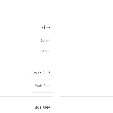
نسل
Gen10
,
Gen9
توان خروجی
800 Watt
بهره وری