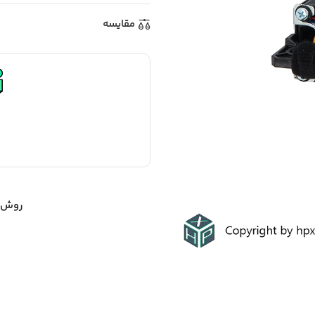
مقایسه
روش ه