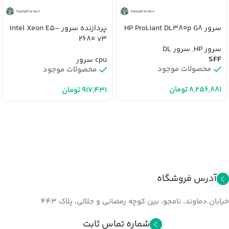
سرور HP ProLiant DL380p G8
پردازنده سرور Intel Xeon E5-
2680 v3
سرور HP
,
سرور DL
SFF
cpu سرور
محصولات موجود
محصولات موجود
تومان
تومان
آدرس فروشگاه
خیابان دماوند، نامجو، بین کوچه رمضانی و جلالي، پلاک ۴۴۳
شماره تماس ثابت