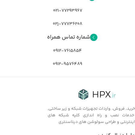
021-77293967
02
1
-77736208
شماره تماس همراه
0912-7615854
0912-9576489
خرید، فروش، واردات تجهیزات شبکه و زیر ساختی,
خدمات نصب و راه اندازی کلیه شبکه های
اینترنتی و طراحی سولوشن های دیتاسنتری