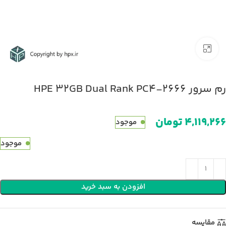
بزرگنمایی تصویر
رم سرور HPE 32GB Dual Rank PC4-2666
تومان
موجود
موجود
افزودن به سبد خرید
مقایسه