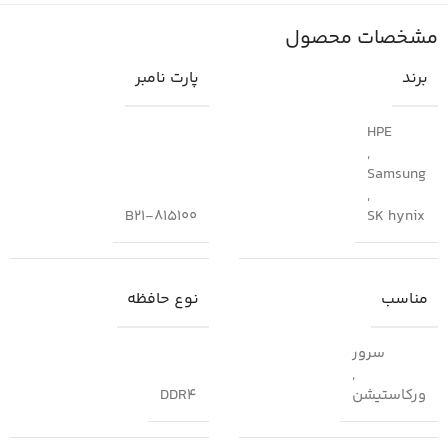
مشخصات محصول
برند
پارت نامبر
HPE
,
Samsung
,
815100-B21
SK hynix
مناسب
نوع حافظه
سرور
,
ورکاستیشن
DDR4