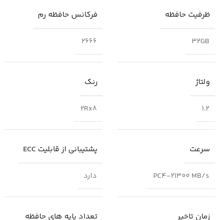
ظرفیت حافظه
فرکانس حافظه رم
2666
32GB
ولتاژ
رنک
2Rx8
1.2
سرعت
پشتیبانی از قابلیت ECC
PC4-21300 MB/s
دارد
زمان تاخیر
تعداد پایه های حافظه