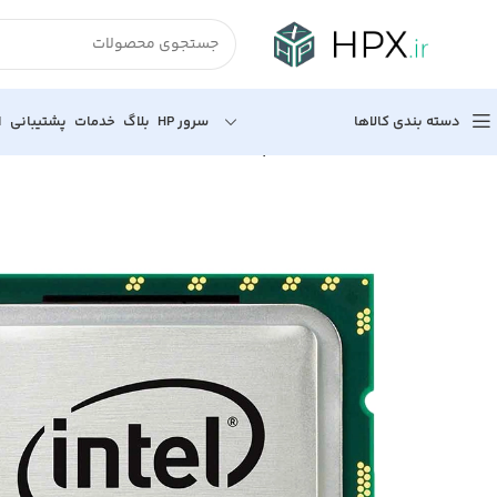
دسته بندی کالاها
سرور HP
بلاگ
خدمات
پشتیبانی
ا
خانه
قطعات سرور
cpu سرور
پردازنده سرور Intel Xeon Processor E5-2695 v4