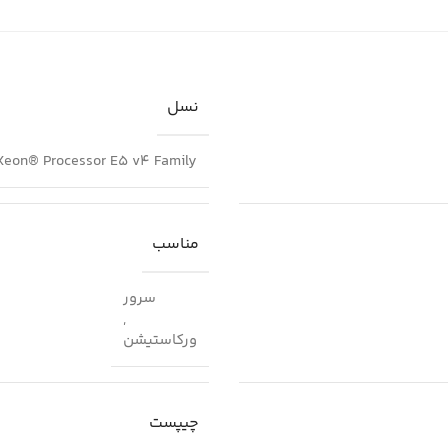
نسل
 Xeon® Processor E5 v4 Family
مناسب
سرور
,
ورکاستیشن
چیپست