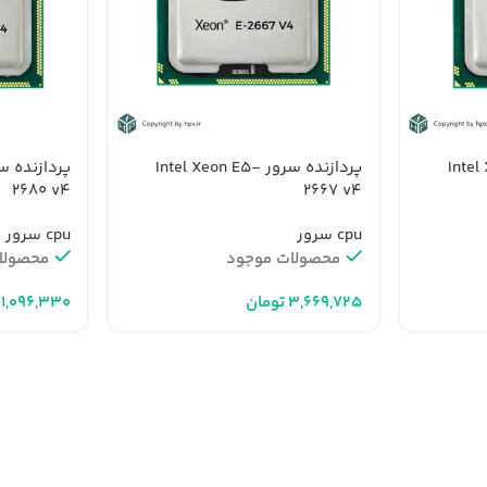
Intel Xeo-
پردازنده سرور Intel Xeon E5-
2680 v4
2667 v4
cpu سرور
cpu سرور
محصولات موجود
محصولا
تومان