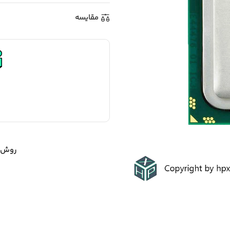
مقایسه
روش ه