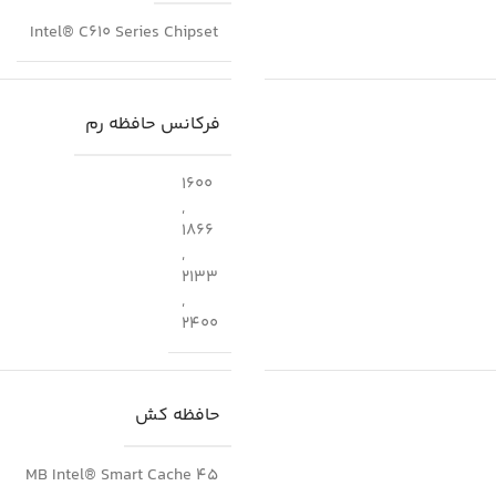
Intel® C610 Series Chipset
فرکانس حافظه رم
1600
,
1866
,
2133
,
2400
حافظه کش
45 MB Intel® Smart Cache