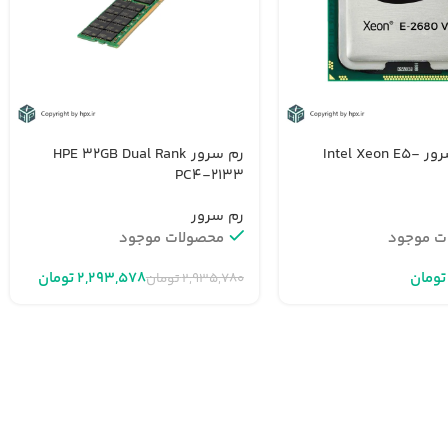
پردازنده سرور Intel Xeon E5-
رم سرور HPE 32GB Dual Rank
PC4-2133
رم سرور
ت موجود
محصولات موجود
تومان
۲,۲۹۳,۵۷۸
تومان
۲,۹۳۵,۷۸۰
تومان