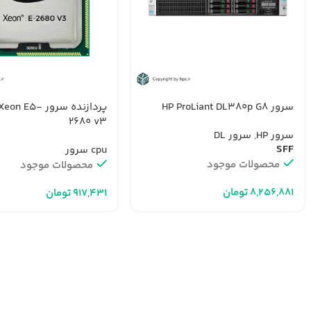
سرور HP ProLiant DL380p G8
پردازنده سرور n E5
2680 v3
سرور HP
,
سرور DL
SFF
cpu سرور
محصولات موجود
محصولات موجود
تومان
تومان