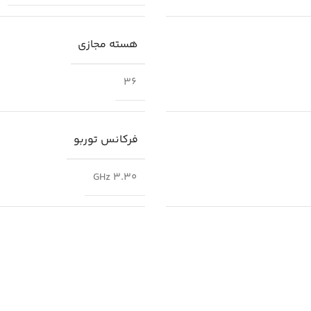
هسته مجازی
36
فرکانس توربو
3.30 GHz