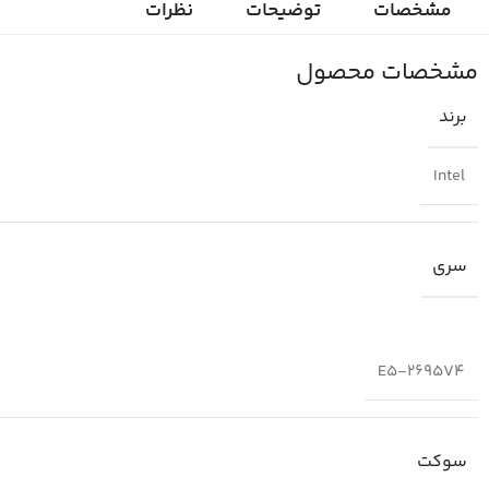
مشخصات
توضیحات
نظرات
مشخصات محصول
برند
Intel
سری
E5-2695V4
سوکت